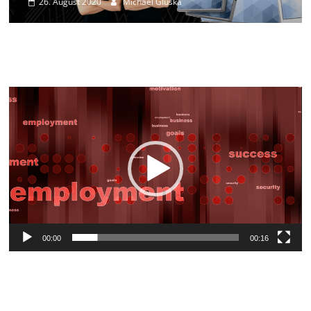
26. August 2020
Michael Gluska
Video-
Player
00:00
00:16