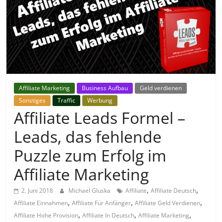
Affiliate Marketing
Business Aufbau
Geld verdienen
Sonstiges
Traffic
Werbung
Affiliate Leads Formel –
Leads, das fehlende
Puzzle zum Erfolg im
Affiliate Marketing
,
,
2. Juni 2018
Michael Gluska
Affiliate
Affiliate Deutsch
,
,
,
Affiliate Einnahmen
Affiliate Für Anfänger
Affiliate Geld Verdienen
,
,
,
Affiliate Hohe Provision
Affiliate In Deutsch
Affiliate Marketing