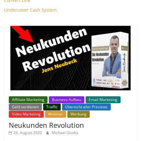
Convert Link
Undercover Cash System
Affiliate Marketing
Business Aufbau
Email Marketing
Geld verdienen
Traffic
Übersicht aller Previews
Video Marketing
Webinar
Werbung
Neukunden Revolution
26. August 2020
Michael Gluska