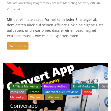
,
,
Affiliate Marketing Programme
Affiliate Marketing Starten
Affiliate
Verdienst
Mit der Affiliate Leads Formel kann jeder Einsteiger ab
dem ersten Klick auf seinen Affiliate Link eine eigene Liste
aufbauen, und zwar ohne, dass er einen Leadmagnet
erstellen muss – wie es alle Experten raten.
Weiterlesen
ld
Affiliate Marketing
Business Aufbau
Email Marketing
Geld
verdienen
Traffic
Übersicht aller Previews
Video
Marketing
Webinar
Werbung
Converapp