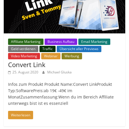
Affiliate Marketing
Business Aufbau
Email Marketing
Geld verdienen
Traffic
Übersicht aller Previews
Video Marketing
Webinar
Werbung
Convert Link
25. August 2020
Michael Gluska
Infos zum Produkt Produkt Name:Convert LinkProdukt
Typ:SoftwarePreis:ab 19€ -49€ im
MonatZusammenfassung:Wenn du im Bereich Affiliate
unterwegs bist ist es essenziell
Weiterlesen