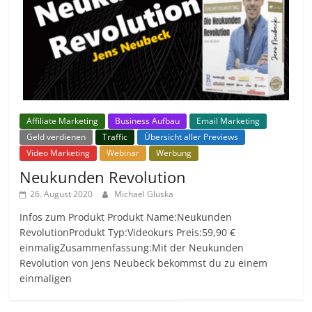
Affiliate Marketing
Business Aufbau
Email Marketing
Geld verdienen
Traffic
Übersicht aller Previews
Video Marketing
Webinar
Werbung
Neukunden Revolution
26. August 2020
Michael Gluska
Infos zum Produkt Produkt Name:Neukunden
RevolutionProdukt Typ:Videokurs Preis:59,90 €
einmaligZusammenfassung:Mit der Neukunden
Revolution von Jens Neubeck bekommst du zu einem
einmaligen