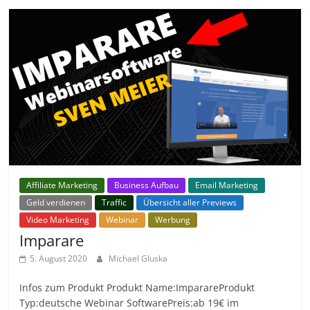
Affiliate Marketing
Business Aufbau
Email Marketing
Geld verdienen
Traffic
Übersicht aller Previews
Video Marketing
Webinar
Werbung
Imparare
5. August 2020
Michael Gluska
Infos zum Produkt Produkt Name:ImparareProdukt
Typ:deutsche Webinar SoftwarePreis:ab 19€ im