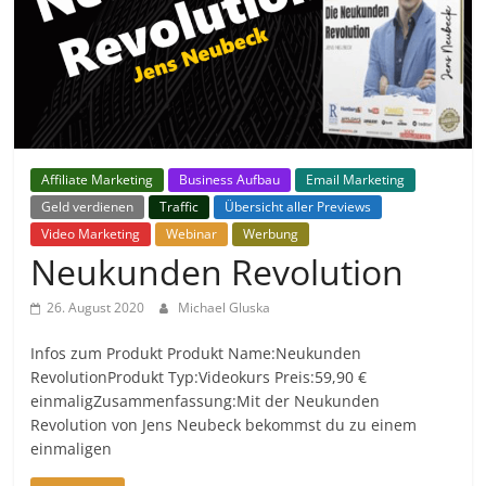
Affiliate Marketing
Business Aufbau
Email Marketing
Geld verdienen
Traffic
Übersicht aller Previews
Video Marketing
Webinar
Werbung
Neukunden Revolution
26. August 2020
Michael Gluska
Infos zum Produkt Produkt Name:Neukunden
RevolutionProdukt Typ:Videokurs Preis:59,90 €
einmaligZusammenfassung:Mit der Neukunden
Revolution von Jens Neubeck bekommst du zu einem
einmaligen