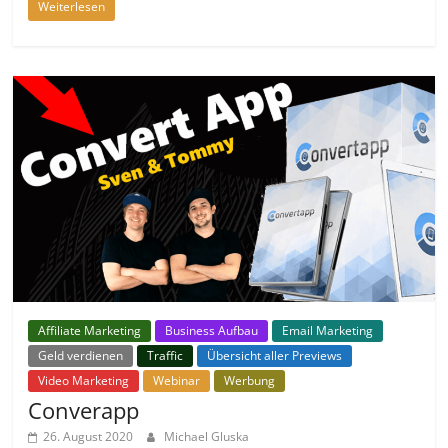
Weiterlesen
Affiliate Marketing
Business Aufbau
Email Marketing
Geld verdienen
Traffic
Übersicht aller Previews
Video Marketing
Webinar
Werbung
Converapp
26. August 2020
Michael Gluska