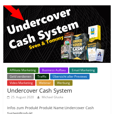
Affiliate Marketing
Business Aufbau
Email Marketing
Geld verdienen
Traffic
Übersicht aller Previews
Video Marketing
Webinar
Werbung
Undercover Cash System
25. August 2020
Michael Gluska
Infos zum Produkt Produkt Name:Undercover Cash
SystemProdukt