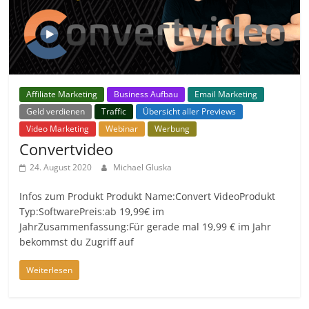
Affiliate Marketing
Business Aufbau
Email Marketing
Geld verdienen
Traffic
Übersicht aller Previews
Video Marketing
Webinar
Werbung
Convertvideo
24. August 2020
Michael Gluska
Infos zum Produkt Produkt Name:Convert VideoProdukt
Typ:SoftwarePreis:ab 19,99€ im
JahrZusammenfassung:Für gerade mal 19,99 € im Jahr
bekommst du Zugriff auf
Weiterlesen