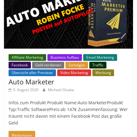
Affiliate Marketing
Business Aufbau
Email Marketing
Facebook
Geld verdienen
Sonstiges
Traffic
Übersicht aller Previews
Video Marketing
Werbung
Auto Marketer
5. August 2020
Michael Gluska
Infos zum Produkt Produkt Name:Auto MarketerProdukt
Typ:Traffic SoftwarePreis:ab 147€ Zusammenfassung: Wer
träumt nicht davon mit einem Facebook Post das große
Geld
Weiterlesen