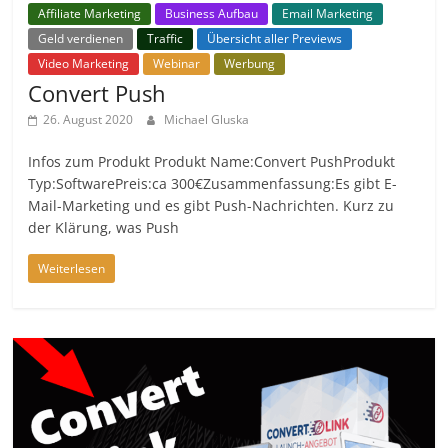
Affiliate Marketing
Business Aufbau
Email Marketing
Geld verdienen
Traffic
Übersicht aller Previews
Video Marketing
Webinar
Werbung
Convert Push
26. August 2020
Michael Gluska
Infos zum Produkt Produkt Name:Convert PushProdukt
Typ:SoftwarePreis:ca 300€Zusammenfassung:Es gibt E-
Mail-Marketing und es gibt Push-Nachrichten. Kurz zu
der Klärung, was Push
Weiterlesen