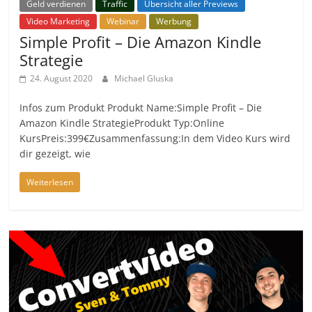
Geld verdienen
Traffic
Übersicht aller Previews
Video Marketing
Webinar
Werbung
Simple Profit – Die Amazon Kindle
Strategie
24. August 2020
Michael Gluska
Infos zum Produkt Produkt Name:Simple Profit – Die
Amazon Kindle StrategieProdukt Typ:Online
KursPreis:399€Zusammenfassung:In dem Video Kurs wird
dir gezeigt, wie
Weiterlesen