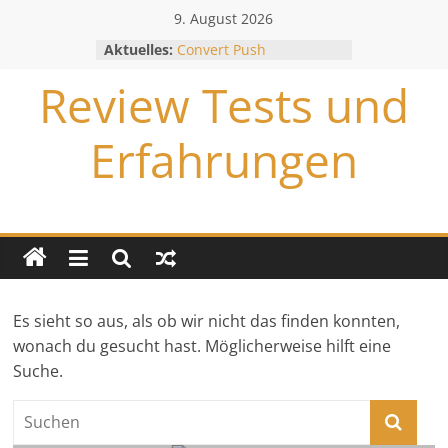
Zum
9. August 2026
Inhalt
Aktuelles:
Convert Push
springen
Convert Link
Review Tests und
Undercover Cash System
Neukunden Revolution
Converapp
Erfahrungen
Es sieht so aus, als ob wir nicht das finden konnten,
ld
Affiliate Marketing
Business Aufbau
Email Marketing
Geld
wonach du gesucht hast. Möglicherweise hilft eine
verdienen
Traffic
Übersicht aller Previews
Video
Suche.
Marketing
Webinar
Werbung
Convert Push
26. August 2020
Michael Gluska