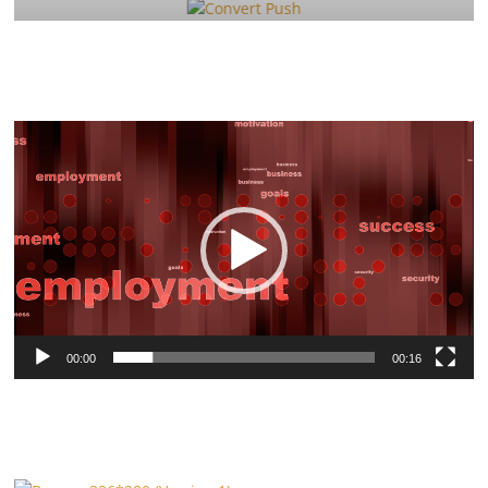
Video-
Player
00:00
00:16