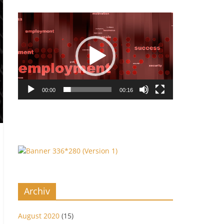
Video-
Player
00:00
00:16
Archiv
August 2020
(15)