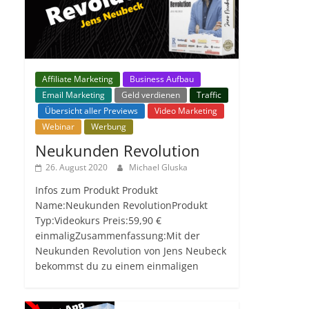
Affiliate Marketing
Business Aufbau
Email Marketing
Geld verdienen
Traffic
Übersicht aller Previews
Video Marketing
Webinar
Werbung
Neukunden Revolution
26. August 2020
Michael Gluska
Infos zum Produkt Produkt
Name:Neukunden RevolutionProdukt
Typ:Videokurs Preis:59,90 €
einmaligZusammenfassung:Mit der
Neukunden Revolution von Jens Neubeck
bekommst du zu einem einmaligen