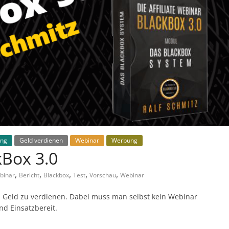
ing
Geld verdienen
Webinar
Werbung
kBox 3.0
,
,
,
,
,
binar
Bericht
Blackbox
Test
Vorschau
Webinar
Geld zu verdienen. Dabei muss man selbst kein Webinar
nd Einsatzbereit.