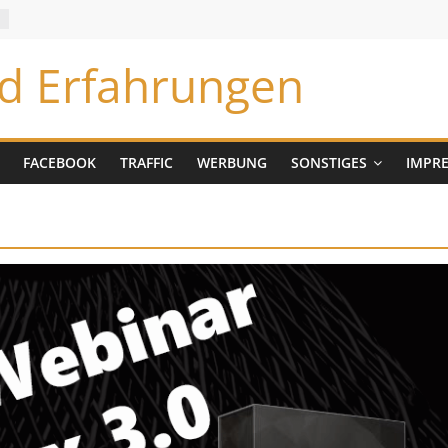
m
nd Erfahrungen
FACEBOOK
TRAFFIC
WERBUNG
SONSTIGES
IMPR
eting
Business Aufbau
Email
Affiliate Marketing
Business Aufba
Geld
Marketing
Geld
raffic
Übersicht aller
verdienen
Traffic
Übersicht aller
deo
Previews
Video
Webinar
Werbung
Marketing
Webinar
Werbung
Link
Neukunden Revoluti
020
Michael Gluska
26. August 2020
Michael Gluska